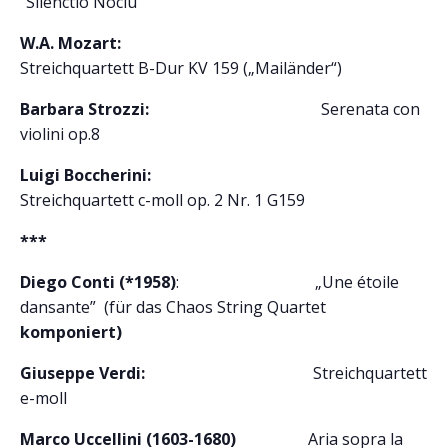
“Silenctio Nociu”
W.A. Mozart:
Streichquartett B-Dur KV 159 („Mailänder“)
Barbara Strozzi:
Serenata con
violini op.8
Luigi Boccherini:
Streichquartett c-moll op. 2 Nr. 1 G159
***
Diego Conti (*1958)
: „Une étoile
dansante” (für das Chaos String Quartet
komponiert)
Giuseppe Verdi:
Streichquartett
e-moll
Marco Uccellini (1603-1680)
Aria sopra la