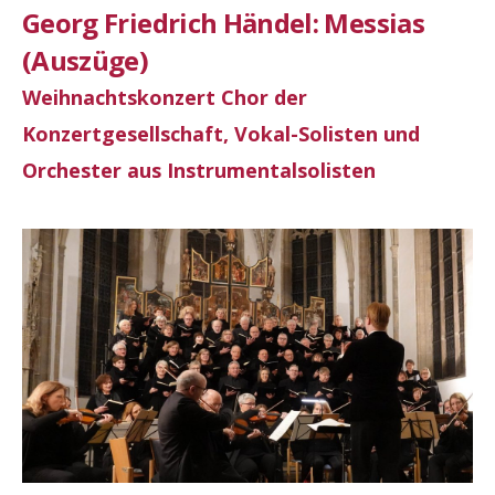
Georg Friedrich Händel: Messias
(Auszüge)
Weihnachtskonzert Chor der
Konzertgesellschaft, Vokal-Solisten und
Orchester aus Instrumentalsolisten