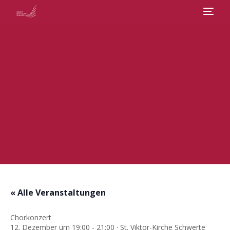
Veranstaltungen
Abos
Chor
Über uns
Kontakt
« Alle Veranstaltungen
Chorkonzert
12. Dezember um 19:00
-
21:00
· St. Viktor-Kirche Schwerte