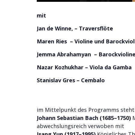
mit
Jan de Winne, – Traversflöte
Maren Ries – Violine und Barockviol
Jemma Abrahamyan – Barockvioline 
Nazar Kozhukhar – Viola da Gamba
Stanislav Gres – Cembalo
im Mittelpunkt des Programms steht
Johann Sebastian Bach (1685–1750)
M
abwechslungsreich verwoben mit
Isang Yun (1917–1995)
Königliches The