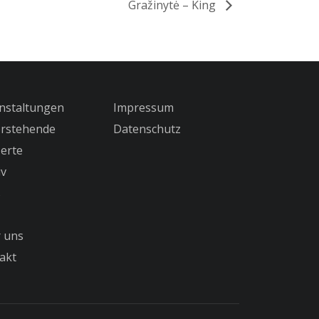
Gražinytė – King
nstaltungen
Impressum
rstehende
Datenschutz
erte
iv
s
 uns
akt