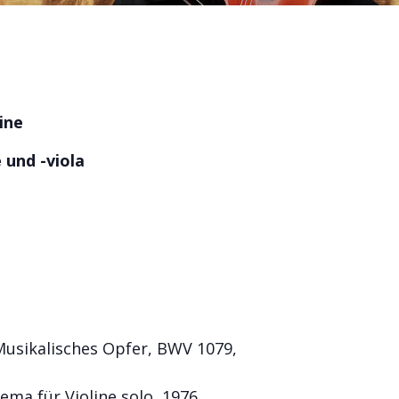
ine
und -viola
usikalisches Opfer, BWV 1079,
ma für Violine solo, 1976,