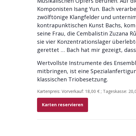
Musikalischen Opfers beruhen. Auf d
Komponisten Isang Yun. Bach verarbei
zwölftönige Klangfelder und unternimm
kontrapunktischen Kunst Bachs, komp
seine Frau, die Cembalistin Zuzana R
sie vier Konzentrationslager überleb
gerettet … Bach hat mir gezeigt, dass
Wertvollste Instrumente des Ensemble
mitbringen, ist eine Spezialanfertig
klassischen Triobesetzung.
Kartenpreis: Vorverkauf: 18,00 € ; Tageskasse: 20,
Karten reservieren