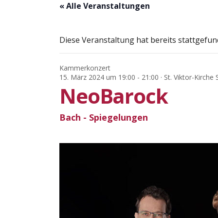
« Alle Veranstaltungen
Diese Veranstaltung hat bereits stattgefun
Kammerkonzert
15. März 2024 um 19:00
-
21:00
· St. Viktor-Kirche
NeoBarock
Bach - Spiegelungen