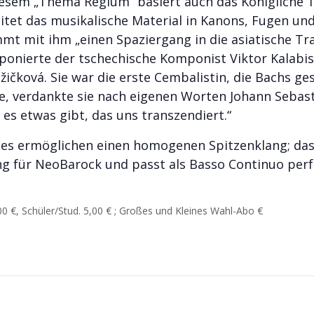
iesem „Thema Regium“ basiert auch das Königliche
tet das musikalische Material in Kanons, Fugen und
t mit ihm „einen Spaziergang in die asiatische Trad
onierte der tschechische Komponist Viktor Kalabis
ůžičková. Sie war die erste Cembalistin, die Bachs 
te, verdankte sie nach eigenen Worten Johann Sebas
 es etwas gibt, das uns transzendiert.“
s ermöglichen einen homogenen Spitzenklang; das 
ung für NeoBarock und passt als Basso Continuo pe
00 €, Schüler/Stud. 5,00 € ; Großes und Kleines Wahl-Abo €