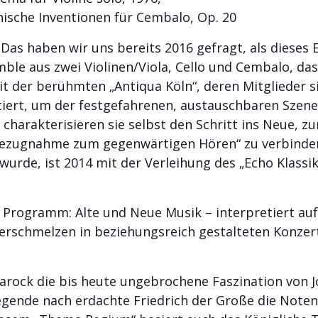
ische Inventionen für Cembalo, Op. 20
Das haben wir uns bereits 2016 gefragt, als diese
mble aus zwei Violinen/Viola, Cello und Cembalo, d
mit der berühmten „Antiqua Köln“, deren Mitglieder 
tiert, um der festgefahrenen, austauschbaren Szen
 charakterisieren sie selbst den Schritt ins Neue, zu
 Bezugnahme zum gegenwärtigen Hören“ zu verbinden
wurde, ist 2014 mit der Verleihung des „Echo Klassi
Programm: Alte und Neue Musik – interpretiert au
erschmelzen in beziehungsreich gestalteten Konz
arock die bis heute ungebrochene Faszination von 
gende nach erdachte Friedrich der Große die Notenfo