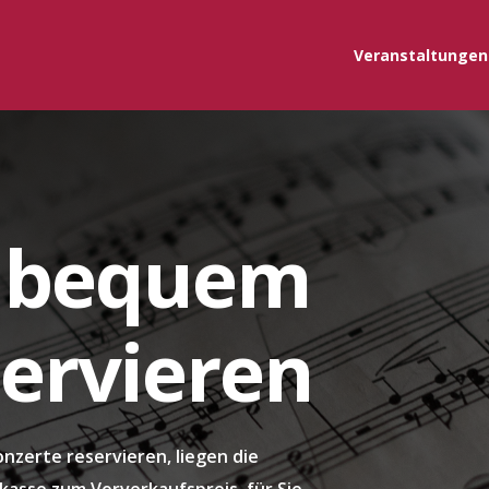
Veranstaltungen
Bevorstehende K
Archiv
t bequem
servieren
onzerte reservieren, liegen die