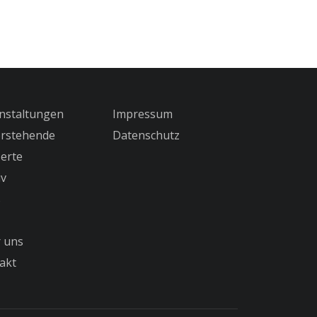
nstaltungen
Impressum
rstehende
Datenschutz
erte
iv
s
 uns
akt